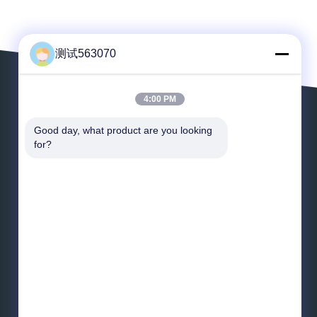
测试563070
4:00 PM
Verlaat een Bericht
Good day, what product are you looking 
for?
*
E-mail
*
Bericht
Verzend