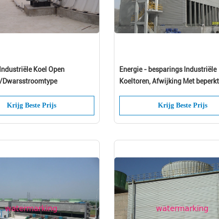
Industriële Koel Open
Energie - besparings Industriële
t/Dwarsstroomtype
Koeltoren, Afwijking Met beperk
verliezen
Krijg Beste Prijs
Krijg Beste Prijs