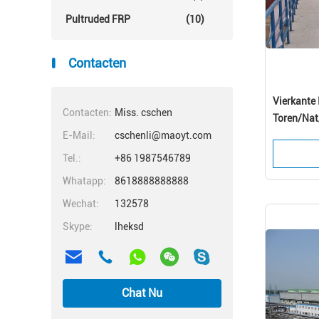
Pultruded FRP
(10)
Contacten
Vierkante 
Contacten:
Miss. cschen
Toren/Na
E-Mail:
cschenli@maoyt.com
Tel.:
+86 1987546789
Whatapp:
8618888888888
Wechat:
132578
Skype:
lheksd
Chat Nu