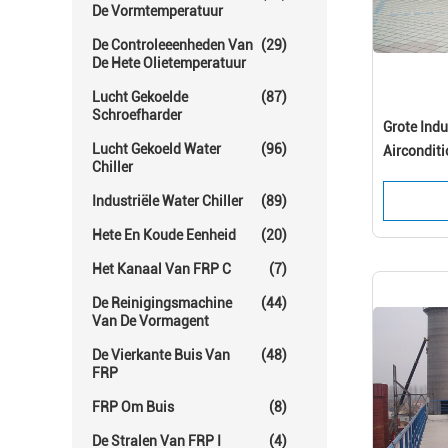
De Vormtemperatuur
De Controleeenheden Van
(29)
De Hete Olietemperatuur
Lucht Gekoelde
(87)
Schroefharder
Grote Indu
Lucht Gekoeld Water
(96)
Airconditi
Chiller
Industriële Water Chiller
(89)
Hete En Koude Eenheid
(20)
Het Kanaal Van FRP C
(7)
De Reinigingsmachine
(44)
Van De Vormagent
De Vierkante Buis Van
(48)
FRP
FRP Om Buis
(8)
De Stralen Van FRP I
(4)