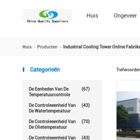
Huis
Ongeveer
Huis
Producten
Industrial Cooling Tower Online Fabrik
Categorieën
Trefwoorde
De Eenheden Van De
(67)
Temperatuurcontrole
De Controleeenheid Van
(43)
De Watertemperatuur
De Controleeenheid Van
(70)
De Olietemperatuur
De Controleeenheid Van
(43)