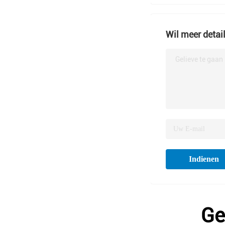
Wil meer detai
Gelieve te gaan
Indienen
Ge