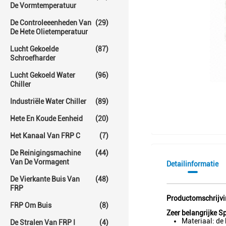
De Vormtemperatuur
De Controleeenheden Van
(29)
De Hete Olietemperatuur
Lucht Gekoelde
(87)
Schroefharder
Lucht Gekoeld Water
(96)
Chiller
Industriële Water Chiller
(89)
Hete En Koude Eenheid
(20)
Het Kanaal Van FRP C
(7)
De Reinigingsmachine
(44)
Van De Vormagent
Detailinformatie
De Vierkante Buis Van
(48)
FRP
Productomschrijv
FRP Om Buis
(8)
Zeer belangrijke S
Materiaal: de
De Stralen Van FRP I
(4)