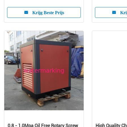
efficiëntie
spuitgieten
Krijg Beste Prijs
Kri
0.8 - 1.0Mpa Oil Free Rotary Screw
High Quality Ch