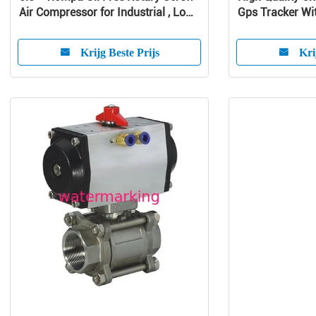
Air Compressor for Industrial , Low
Gps Tracker Wit
Noise Silent Screw Type Air
Vehicle Anti-Th
Compressor
Krijg Beste Prijs
Kri