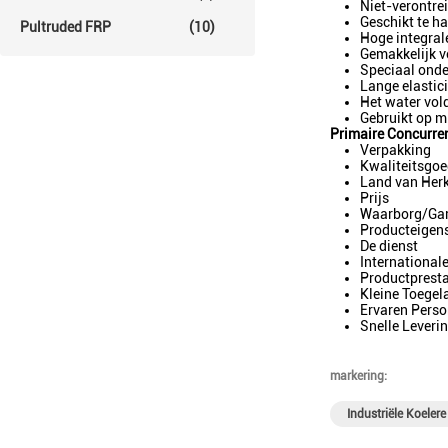
Niet-verontrei
Geschikt te h
Pultruded FRP
(10)
Hoge integrale
Gemakkelijk v
Speciaal onde
Lange elastic
Het water vol
Gebruikt op mi
Primaire Concurre
Verpakking
Kwaliteitsgoe
Land van Her
Prijs
Waarborg/Gar
Producteigen
De dienst
International
Productpresta
Kleine Toegel
Ervaren Perso
Snelle Leveri
markering:
Industriële Koeler