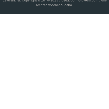
Leverancier. Copyright © 2014-2025 closedcoolingtowers.com . Alle
rechten voorbehoudena.