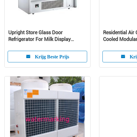
Upright Store Glass Door
Residential Air 
Refrigerator For Milk Display
Cooled Modular 
Danfoss Compressor
Pump Unit
Krijg Beste Prijs
Kri