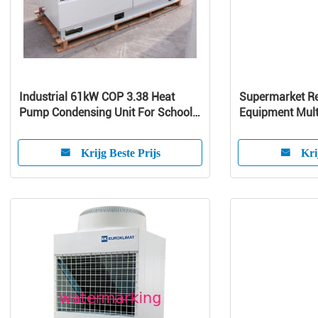
Industrial 61kW COP 3.38 Heat
Supermarket Re
Pump Condensing Unit For School /
Equipment Mult
Home
Curve Glass
Krijg Beste Prijs
Kri