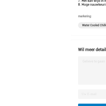
7. Het kan wijd in
8. Hoge nauwkeurig
markering:
Water Cooled Chill
Wil meer detai
Gelieve te gaan