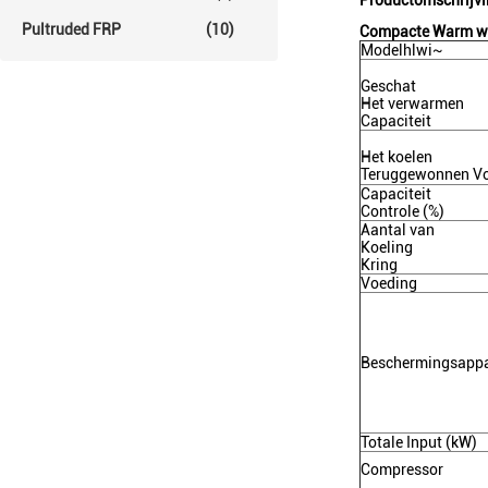
Productomschrijv
Pultruded FRP
(10)
Compacte Warm wat
Modelhlwi~
Geschat
Het verwarmen
Capaciteit
Het koelen
Teruggewonnen V
Capaciteit
Controle (%)
Aantal van
Koeling
Kring
Voeding
Beschermingsapp
Totale Input (kW)
Compressor