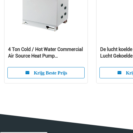
4 Ton Cold / Hot Water Commercial
De lucht koeld
Air Source Heat Pump
Lucht Gekoelde
1010x490x1245 mm
van het Schroef
Krijg Beste Prijs
Kri