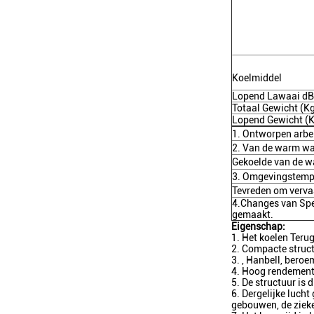
Koelmiddel
Lopend Lawaai dB
Totaal Gewicht (K
Lopend Gewicht (
1. Ontworpen arb
2. Van de warm w
Gekoelde van de w
3. Omgevingstem
Tevreden om verva
4.Changes van Spe
gemaakt.
Eigenschap:
1. Het koelen Ter
2. Compacte struct
3. , Hanbell, bero
4. Hoog rendement, 
5. De structuur is
6. Dergelijke lucht
gebouwen, de ziek