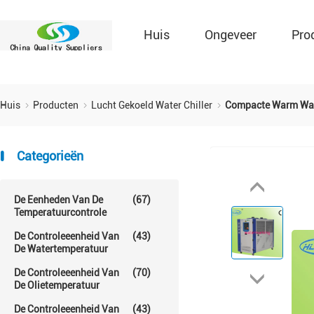
Huis
Ongeveer
Pro
Huis
Producten
Lucht Gekoeld Water Chiller
Compacte Warm Wate
Categorieën
De Eenheden Van De
(67)
Temperatuurcontrole
De Controleeenheid Van
(43)
De Watertemperatuur
De Controleeenheid Van
(70)
De Olietemperatuur
De Controleeenheid Van
(43)