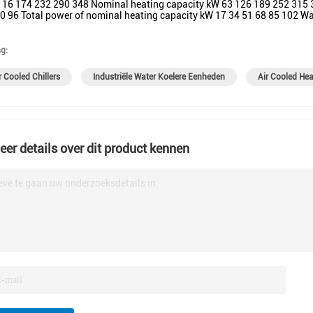
116 174 232 290 348 Nominal heating capacity kW 63 126 189 252 315 3
0 96 Total power of nominal heating capacity kW 17 34 51 68 85 102 Wat
g:
 Cooled Chillers
Industriële Water Koelere Eenheden
Air Cooled He
eer details over dit product kennen
eve te gaan uw onderzoeksdetails in.