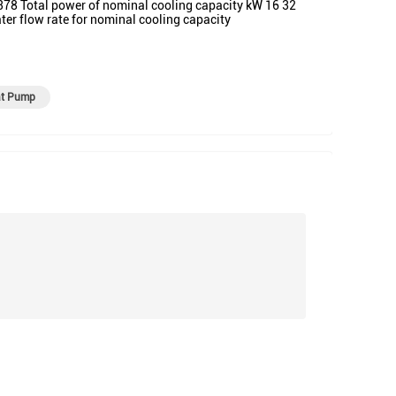
78 Total power of nominal cooling capacity kW 16 32
er flow rate for nominal cooling capacity
at Pump