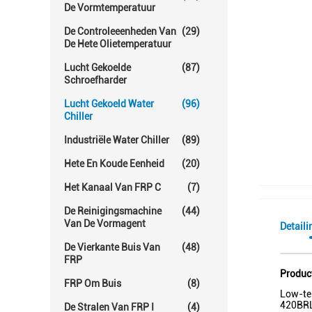
De Vormtemperatuur
De Controleeenheden Van
(29)
De Hete Olietemperatuur
Lucht Gekoelde
(87)
Schroefharder
Lucht Gekoeld Water
(96)
Chiller
Industriële Water Chiller
(89)
Hete En Koude Eenheid
(20)
Het Kanaal Van FRP C
(7)
De Reinigingsmachine
(44)
Van De Vormagent
Detaili
De Vierkante Buis Van
(48)
FRP
Produc
FRP Om Buis
(8)
Low-te
420BRL
De Stralen Van FRP I
(4)