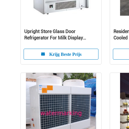
Upright Store Glass Door
Residen
Refrigerator For Milk Display
Cooled 
Danfoss Compressor
Pump U
Krijg Beste Prijs