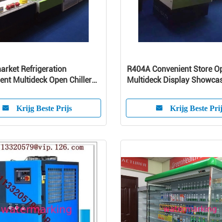
rket Refrigeration
R404A Convenient Store O
nt Multideck Open Chiller
Multideck Display Showcas
Glass
For Milk
Krijg Beste Prijs
Krijg Beste Pri