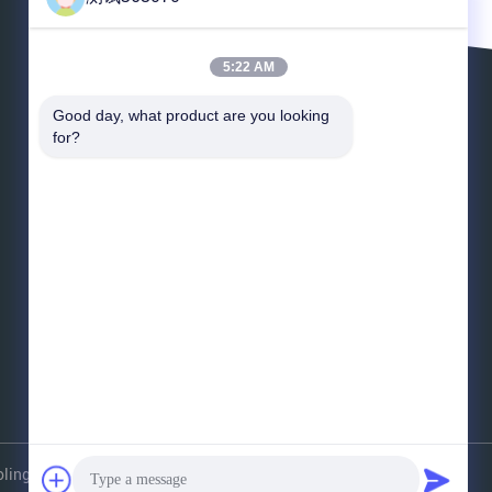
5:22 AM
Verlaat een Bericht
Good day, what product are you looking 
for?
*
E-mail
*
Bericht
Verzend
olingtowers.com . Alle rechten voorbehoudena.