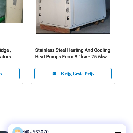
idge ,
Stainless Steel Heating And Cooling
rators
Heat Pumps From 8.1kw - 75.6kw
js
Krijg Beste Prijs
测试563070