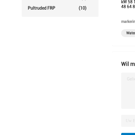
kW 58 
48 64 8
Pultruded FRP
(10)
markerin
Water
Wil m
Geli