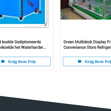
t koelde Gediplomeerde
Green Multideck Display Fr
ekoelde het Waterharder
Convenience Store Refrige
 Schroefwater Chiller/CE
Large Capacity
Krijg Beste Prijs
Krijg Beste Pri