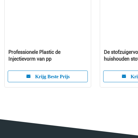
Professionele Plastic de
De stofzuigerv
Injectievorm van pp
huishouden sto
stofzuigerdele
van de stofzui
Krijg Beste Prijs
Kri
van het huistoe