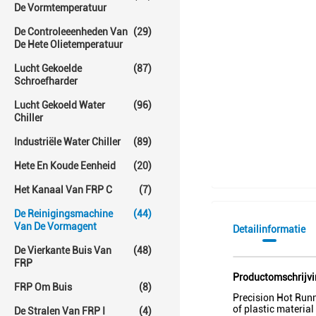
De Vormtemperatuur
De Controleeenheden Van
(29)
De Hete Olietemperatuur
Lucht Gekoelde
(87)
Schroefharder
Lucht Gekoeld Water
(96)
Chiller
Industriële Water Chiller
(89)
Hete En Koude Eenheid
(20)
Het Kanaal Van FRP C
(7)
De Reinigingsmachine
(44)
Van De Vormagent
Detailinformatie
De Vierkante Buis Van
(48)
FRP
Productomschrijv
FRP Om Buis
(8)
Precision Hot Runn
of plastic materia
De Stralen Van FRP I
(4)