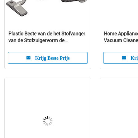
Plastic Beste van de het Stofvanger
Home Appliance
van de Stofzuigervorm de
Vacuum Cleaner
Vormmaker
Molding
Krijg Beste Prijs
Kri