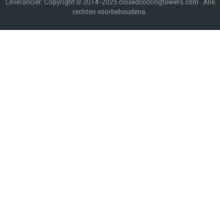
Leverancier. Copyright © 2014-2025 closedcoolingtowers.com . Alle
rechten voorbehoudena.