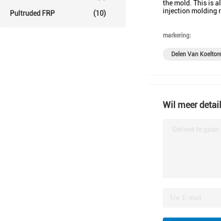
the mold. This is a
injection molding
Pultruded FRP
(10)
markering:
Delen Van Koeltor
Wil meer detai
Gelieve te gaan