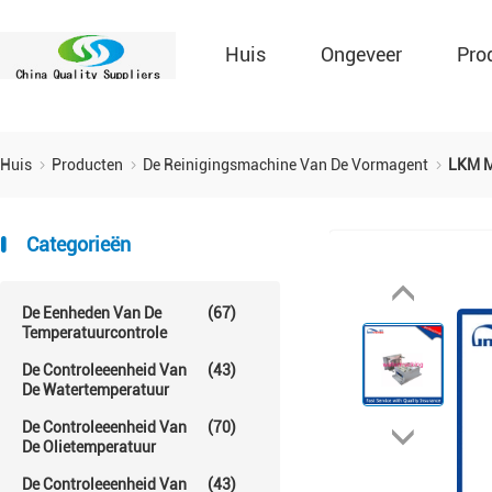
Huis
Ongeveer
Pro
Huis
Producten
De Reinigingsmachine Van De Vormagent
LKM M
Categorieën
De Eenheden Van De
(67)
Temperatuurcontrole
De Controleeenheid Van
(43)
De Watertemperatuur
De Controleeenheid Van
(70)
De Olietemperatuur
De Controleeenheid Van
(43)