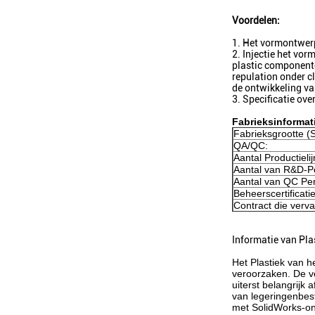
Voordelen:
1. Het vormontwerp
2. Injectie het vo
plastic componente
repulation onder cl
de ontwikkeling v
3. Specificatie ove
Fabrieksinformat
Fabrieksgrootte (
QA/QC:
Aantal Productieli
Aantal van R&D-P
Aantal van QC Pe
Beheerscertificatie
Contract die verv
Informatie van Plas
Het Plastiek van h
veroorzaken. De v
uiterst belangrijk
van legeringenbest
met SolidWorks-ont