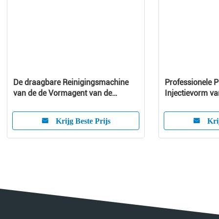
De draagbare Reinigingsmachine
Professionele P
van de de Vormagent van de
Injectievorm va
Roestvrij staalpijp voor spuit Model
in
Krijg Beste Prijs
Kri