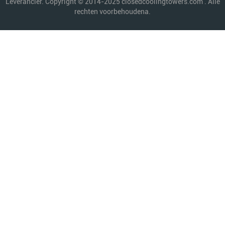
Leverancier. Copyright © 2014-2025 closedcoolingtowers.com . Alle
rechten voorbehoudena.