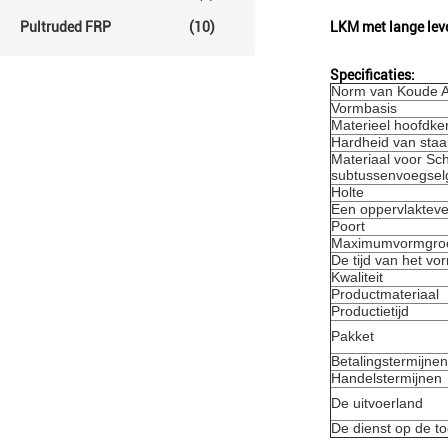
Pultruded FRP
(10)
LKM met lange lev
Specificaties:
Norm van Koude 
Vormbasis
Materieel hoofdke
Hardheid van staa
Materiaal voor Sch
subtussenvoegsel
Holte
Een oppervlakteve
Poort
Maximumvormgroo
De tijd van het vo
Kwaliteit
Productmateriaal
Productietijd
Pakket
Betalingstermijnen
Handelstermijnen
De uitvoerland
De dienst op de 